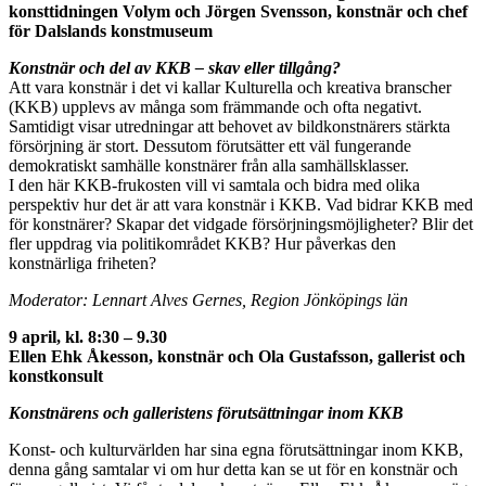
konsttidningen Volym och Jörgen Svensson, konstnär och chef
för Dalslands konstmuseum
Konstnär och del av KKB – skav eller tillgång?
Att vara konstnär i det vi kallar Kulturella och kreativa branscher
(KKB) upplevs av många som främmande och ofta negativt.
Samtidigt visar utredningar att behovet av bildkonstnärers stärkta
försörjning är stort. Dessutom förutsätter ett väl fungerande
demokratiskt samhälle konstnärer från alla samhällsklasser.
I den här KKB-frukosten vill vi samtala och bidra med olika
perspektiv hur det är att vara konstnär i KKB. Vad bidrar KKB med
för konstnärer? Skapar det vidgade försörjningsmöjligheter? Blir det
fler uppdrag via politikområdet KKB? Hur påverkas den
konstnärliga friheten?
Moderator: Lennart Alves
Gernes
, Region Jönköpings län
9 april,
kl. 8:30 – 9.30
Ellen Ehk Åkesson, konstnär och Ola Gustafsson, gallerist och
konstkonsult
Konstnärens och galleristens förutsättningar inom KKB
Konst- och kulturvärlden har sina egna förutsättningar inom KKB,
denna gång samtalar vi om hur detta kan se ut för en konstnär och