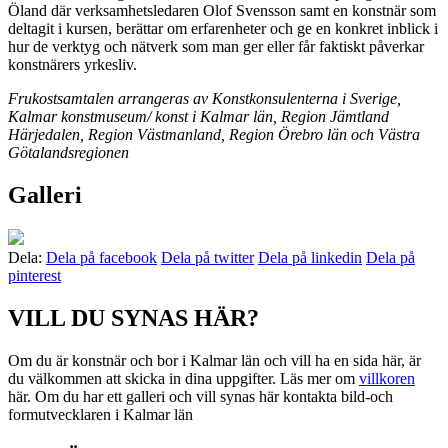
Öland där verksamhetsledaren Olof Svensson samt en konstnär som
deltagit i kursen, berättar om erfarenheter och ge en konkret inblick i
hur de verktyg och nätverk som man ger eller får faktiskt påverkar
konstnärers yrkesliv.
Frukostsamtalen arrangeras av Konstkonsulenterna i Sverige,
Kalmar konstmuseum/ konst i Kalmar län, Region Jämtland
Härjedalen, Region Västmanland, Region Örebro län och Västra
Götalandsregionen
Galleri
Dela:
Dela på facebook
Dela på twitter
Dela på linkedin
Dela på
pinterest
VILL DU SYNAS HÄR?
Om du är konstnär och bor i Kalmar län och vill ha en sida här, är
du välkommen att skicka in dina uppgifter. Läs mer om
villkoren
här. Om du har ett galleri och vill synas här kontakta bild-och
formutvecklaren i Kalmar län