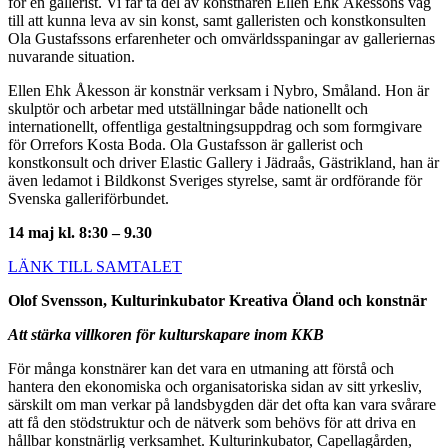
för en gallerist. Vi får ta del av konstnären Ellen Ehk Åkessons väg
till att kunna leva av sin konst, samt galleristen och konstkonsulten
Ola Gustafssons erfarenheter och omvärldsspaningar av galleriernas
nuvarande situation.
Ellen Ehk Åkesson är konstnär verksam i Nybro, Småland. Hon är
skulptör och arbetar med utställningar både nationellt och
internationellt, offentliga gestaltningsuppdrag och som formgivare
för Orrefors Kosta Boda. Ola Gustafsson är gallerist och
konstkonsult och driver Elastic Gallery i Jädraås, Gästrikland, han är
även ledamot i Bildkonst Sveriges styrelse, samt är ordförande för
Svenska galleriförbundet.
14 maj
kl. 8:30 – 9.30
LÄNK TILL SAMTALET
Olof Svensson, Kulturinkubator Kreativa Öland och konstnär
Att stärka villkoren för kulturskapare inom KKB
För många konstnärer kan det vara en utmaning att förstå och
hantera den ekonomiska och organisatoriska sidan av sitt yrkesliv,
särskilt om man verkar på landsbygden där det ofta kan vara svårare
att få den stödstruktur och de nätverk som behövs för att driva en
hållbar konstnärlig verksamhet. Kulturinkubator, Capellagården,