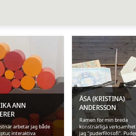
ÅSA (KRISTINA)
IKA ANN
ANDERSSON
ERER
Ramen för min breda
tnär arbetar jag både
konstnärliga verksamhet 
ptur, interaktiva
jag "puderfilosofi". Pude