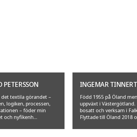
D PETERSSON
INGEMAR TINNER
 det textila görandet –
Född 1955 på Öland me
en, logiken, processen,
uppväxt i Västergötland.
ationen – föder min
bosatt och verksam i Fal
et och nyfikenh...
Flyttade till Öland 2018 o