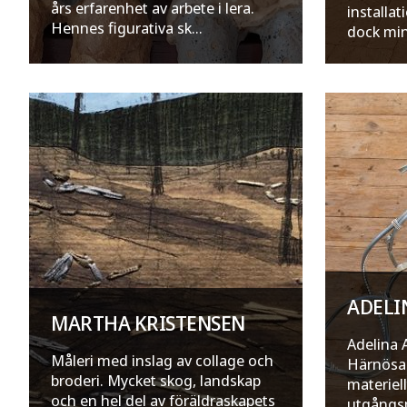
års erfarenhet av arbete i lera.
installat
Hennes figurativa sk...
dock mina
ADELI
MARTHA KRISTENSEN
Adelina A
Måleri med inslag av collage och
Härnösa
broderi. Mycket skog, landskap
materiel
och en hel del av föräldraskapets
utgångsp