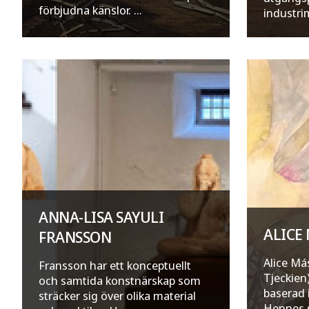
förbjudna känslor. ...
industrim
ANNA-LISA SAYULI
ALICE
FRANSSON
Alice Más
Fransson har ett konceptuellt
Tjeckien
och samtida konstnärskap som
baserad 
sträcker sig över olika material
Hennes s