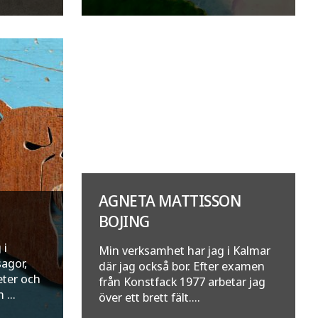
AGNETA MATTISSON
BOJING
 i
Min verksamhet har jag i Kalmar
sagor,
där jag också bor. Efter examen
eter och
från Konstfack 1977 arbetar jag
...
över ett brett fält....