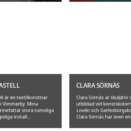
PASTELL
CLARA SÖRNÄS
ll är en textilkonstnär
Clara Sörnäs är skulptör
i Vimmerby. Mina
utbildad vid konstskolor
innefattar stora rumsliga
Lovén och Gerlesborgsko
sliga install...
Clara Sörnäs har även en b