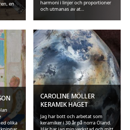
harmoni i linjer och proportioner
ren, en
och utmanas av at...
CAROLINE MÖLLER
SSON
KERAMIK HAGET
olan
e
Jag har bott och arbetat som
ed olika
keramiker i 30 år på norra Öland.
ckningar
Här har jag min verkstad och mitt