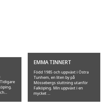
EMMA TINNERT
T
Född 1985 och uppväxt i Östra
n
Tunhem, en liten by på
 Tidigare
Mössebergs sluttning utanför
köping.
Falköping. Min uppväxt i en
ch...
mycket ...