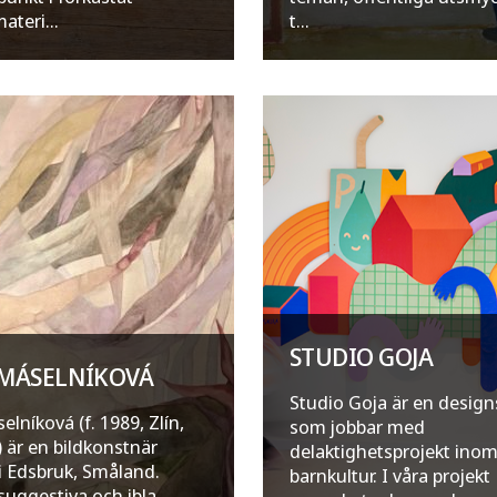
ateri...
t...
STUDIO GOJA
 MÁSELNÍKOVÁ
Studio Goja är en design
elníková (f. 1989, Zlín,
som jobbar med
) är en bildkonstnär
delaktighetsprojekt ino
i Edsbruk, Småland.
barnkultur. I våra projekt
uggestiva och ibla...