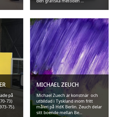
den grafiska metoden ...
ER
MICHAEL ZEUCH
rade på
Michael Zuech är konstnär och
970-73)
utbildad i Tyskland inom fritt
973-75).
måleri på HdK Berlin. Zeuch delar
sitt boende mellan Be...