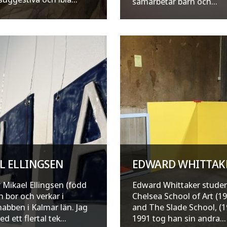
samarbetar barn och...
L ELLINGSEN
EDWARD WHITTAK
r Mikael Ellingsen (född
Edward Whittaker stude
h bor och verkar i
Chelsea School of Art (1
bben i Kalmar län. Jag
and The Slade School, (1
d ett flertal tek...
1991 tog han sin andra...