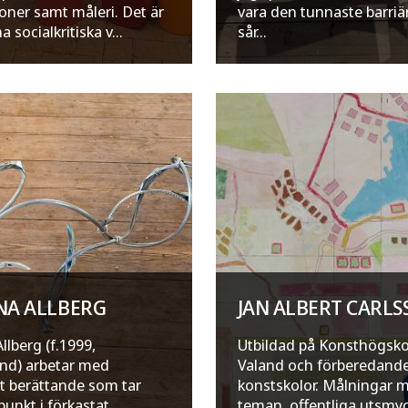
ioner samt måleri. Det är
vara den tunnaste barriä
 socialkritiska v...
sår...
NA ALLBERG
JAN ALBERT CARL
llberg (f.1999,
Utbildad på Konsthögsk
nd) arbetar med
Valand och förberedand
lt berättande som tar
konstskolor. Målningar m
unkt i förkastat
teman, offentliga utsmy