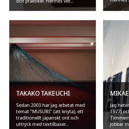
och praktiker. Hennes ver...
TAKAKO TAKEUCHI
MIKAE
Sedan 2003 har jag arbetat med
Jag hete
temat “MUSUBI" (att knyta), ett
1977) oc
traditionellt japanskt ord och
Timmerna
uttryck med textilbaser...
jobbar me