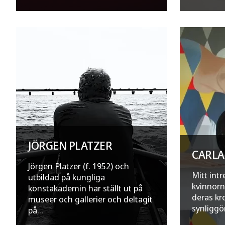
JÖRGEN PLATZER
CARLA
Jörgen Platzer (f. 1952) och
Mitt int
utbildad på kungliga
kvinnorn
konstakademin har ställt ut på
deras kr
museer och gallerier och deltagit
synliggör
på...