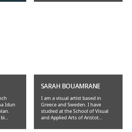
SARAH BOUAMRANE
 och
I am a visual artist based in
na Idun
Greece and Sweden. I have
lan.
studied at the School of Visual
i...
and Applied Arts of Aristot...