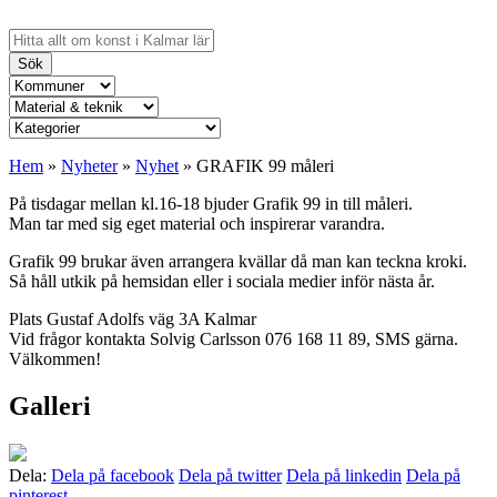
Sök
Hem
»
Nyheter
»
Nyhet
»
GRAFIK 99 måleri
På tisdagar mellan kl.16-18 bjuder Grafik 99 in till måleri.
Man tar med sig eget material och inspirerar varandra.
Grafik 99 brukar även arrangera kvällar då man kan teckna kroki.
Så håll utkik på hemsidan eller i sociala medier inför nästa år.
Plats Gustaf Adolfs väg 3A Kalmar
Vid frågor kontakta Solvig Carlsson 076 168 11 89, SMS gärna.
Välkommen!
Galleri
Dela:
Dela på facebook
Dela på twitter
Dela på linkedin
Dela på
pinterest