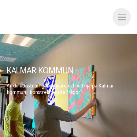
KALMAR KOMMUN
Är du konstnärlig rådgivare och vill hjälpa Kalmar
kommun i konstrelaterade frågor?