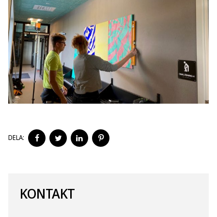
DELA
DELA
DELA
DELA
DELA:
PÅ
PÅ
PÅ
PÅ
FACEBOOK
TWITTER
LINKEDIN
PINTEREST
KONTAKT