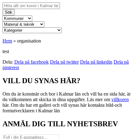
Sök
Hem
»
organisation
test
Dela:
Dela på facebook
Dela på twitter
Dela på linkedin
Dela på
pinterest
VILL DU SYNAS HÄR?
Om du är konstnär och bor i Kalmar län och vill ha en sida här, är
du välkommen att skicka in dina uppgifter. Läs mer om
villkoren
här. Om du har ett galleri och vill synas här kontakta bild-och
formutvecklaren i Kalmar län
ANMÄL DIG TILL NYHETSBREV