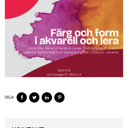
DELA
DELA
DELA
DELA
DELA:
PÅ
PÅ
PÅ
PÅ
FACEBOOK
TWITTER
LINKEDIN
PINTEREST