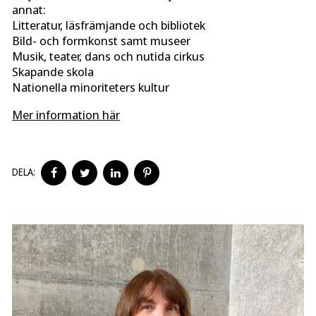
annat:
Litteratur, läsfrämjande och bibliotek
Bild- och formkonst samt museer
Musik, teater, dans och nutida cirkus
Skapande skola
Nationella minoriteters kultur
Mer information här
DELA
DELA
DELA
DELA
DELA:
PÅ
PÅ
PÅ
PÅ
FACEBOOK
TWITTER
LINKEDIN
PINTEREST