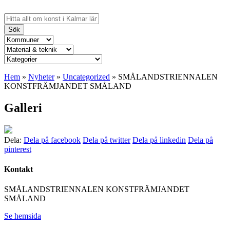
Sök
Hem
»
Nyheter
»
Uncategorized
»
SMÅLANDSTRIENNALEN
KONSTFRÄMJANDET SMÅLAND
Galleri
Dela:
Dela på facebook
Dela på twitter
Dela på linkedin
Dela på
pinterest
Kontakt
SMÅLANDSTRIENNALEN KONSTFRÄMJANDET
SMÅLAND
Se hemsida