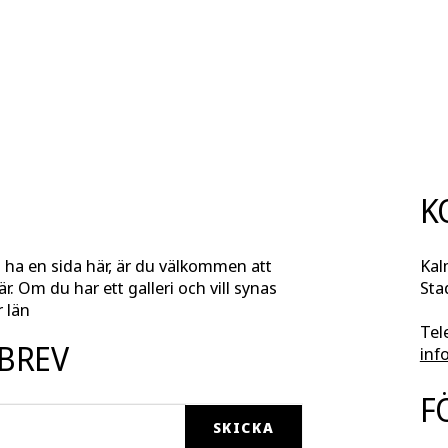
K
l ha en sida här, är du välkommen att
Kal
r. Om du har ett galleri och vill synas
Sta
 län
Tel
SBREV
inf
F