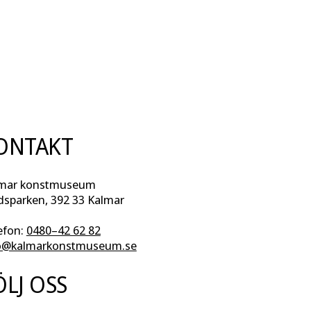
ONTAKT
mar konstmuseum
dsparken, 392 33 Kalmar
efon:
0480–42 62 82
o@kalmarkonstmuseum.se
ÖLJ OSS