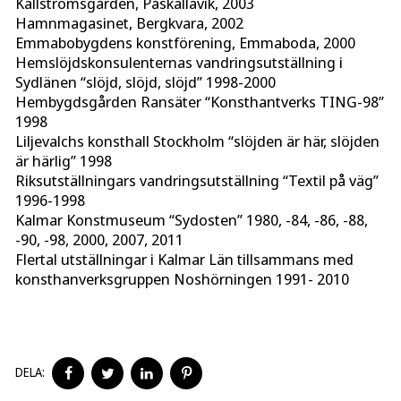
Källströmsgården, Påskallavik, 2003
Hamnmagasinet, Bergkvara, 2002
Emmabobygdens konstförening, Emmaboda, 2000
Hemslöjdskonsulenternas vandringsutställning i
Sydlänen “slöjd, slöjd, slöjd” 1998-2000
Hembygdsgården Ransäter “Konsthantverks TING-98”
1998
Liljevalchs konsthall Stockholm “slöjden är här, slöjden
är härlig” 1998
Riksutställningars vandringsutställning “Textil på väg”
1996-1998
Kalmar Konstmuseum “Sydosten” 1980, -84, -86, -88,
-90, -98, 2000, 2007, 2011
Flertal utställningar i Kalmar Län tillsammans med
konsthanverksgruppen Noshörningen 1991- 2010
DELA
DELA
DELA
DELA
DELA:
PÅ
PÅ
PÅ
PÅ
FACEBOOK
TWITTER
LINKEDIN
PINTEREST