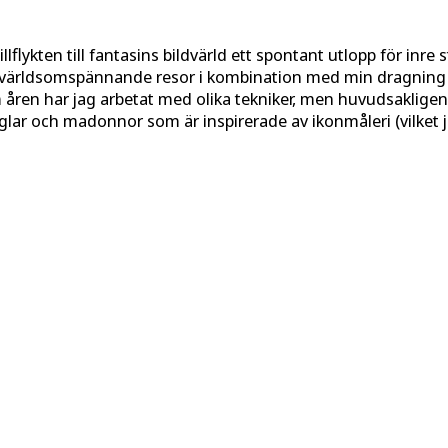
llflykten till fantasins bildvärld ett spontant utlopp för inre
t världsomspännande resor i kombination med min dragning t
ren har jag arbetat med olika tekniker, men huvudsakligen g
lar och madonnor som är inspirerade av ikonmåleri (vilket 