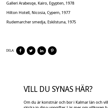
Galleri Arabesqe, Kairo, Egypten, 1978
Hilton Hotell, Nicosia, Cypern, 1977
Rudemarcher smedja, Eskilstuna, 1975
DELA
DELA
DELA
DELA
DELA:
PÅ
PÅ
PÅ
PÅ
FACEBOOK
TWITTER
LINKEDIN
PINTEREST
VILL DU SYNAS HÄR?
Om du är konstnär och bor i Kalmar län och vil
skicka in dina uppgifter. Läs mer om
villkoren
hä