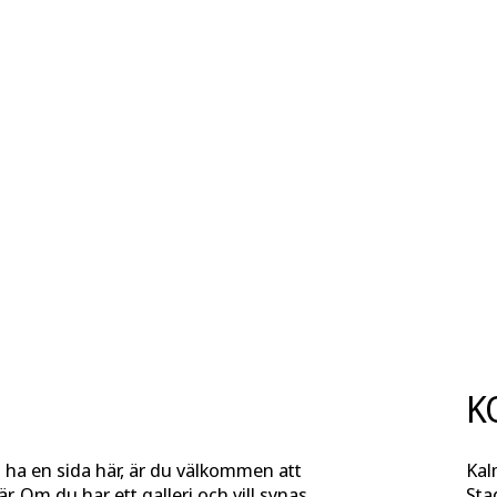
K
l ha en sida här, är du välkommen att
Kal
r. Om du har ett galleri och vill synas
Sta