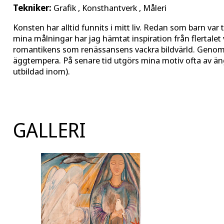
Tekniker:
Grafik , Konsthantverk , Måleri
Konsten har alltid funnits i mitt liv. Redan som barn var ti
mina målningar har jag hämtat inspiration från flertale
romantikens som renässansens vackra bildvärld. Genom å
äggtempera. På senare tid utgörs mina motiv ofta av äng
utbildad inom).
GALLERI