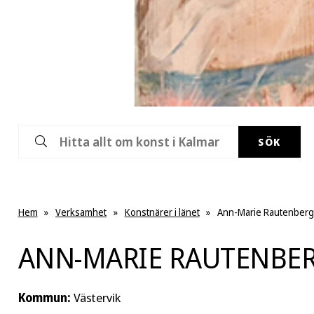
SÖK
Hem
»
Verksamhet
»
Konstnärer i länet
»
Ann-Marie Rautenber
ANN-MARIE RAUTENBE
Kommun:
Västervik