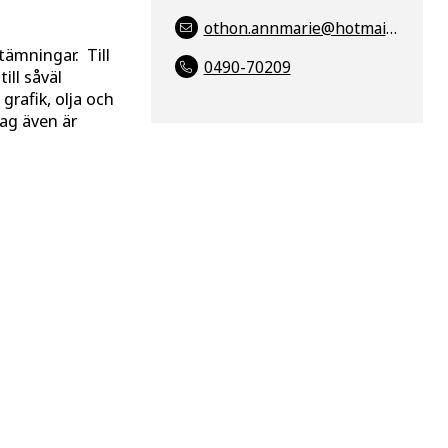
othon.annmarie@hotmail.com
 stämningar.
Till
0490-70209
ill såväl
rafik, olja och
jag även är