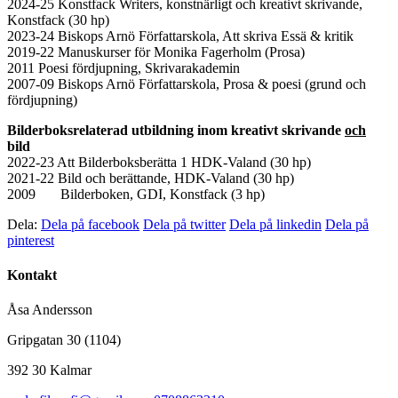
2024-25 Konstfack Writers, konstnärligt och kreativt skrivande,
Konstfack (30 hp)
2023-24 Biskops Arnö Författarskola, Att skriva Essä & kritik
2019-22 Manuskurser för Monika Fagerholm (Prosa)
2011 Poesi fördjupning, Skrivarakademin
2007-09 Biskops Arnö Författarskola, Prosa & poesi (grund och
fördjupning)
Bilderboksrelaterad utbildning inom kreativt skrivande
och
bild
2022-23 Att Bilderboksberätta 1 HDK-Valand (30 hp)
2021-22 Bild och berättande, HDK-Valand (30 hp)
2009 Bilderboken, GDI, Konstfack (3 hp)
Dela:
Dela på facebook
Dela på twitter
Dela på linkedin
Dela på
pinterest
Kontakt
Åsa Andersson
Gripgatan 30 (1104)
392 30 Kalmar