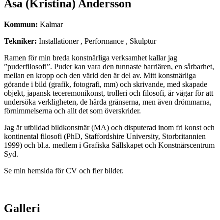
Åsa (Kristina) Andersson
Kommun:
Kalmar
Tekniker:
Installationer , Performance , Skulptur
Ramen för min breda konstnärliga verksamhet kallar jag
”puderfilosofi”. Puder kan vara den tunnaste barriären, en sårbarhet,
mellan en kropp och den värld den är del av. Mitt konstnärliga
görande i bild (grafik, fotografi, mm) och skrivande, med skapade
objekt, japansk teceremonikonst, trolleri och filosofi, är vägar för att
undersöka verkligheten, de hårda gränserna, men även drömmarna,
förnimmelserna och allt det som överskrider.
Jag är utbildad bildkonstnär (MA) och disputerad inom fri konst och
kontinental filosofi (PhD, Staffordshire University, Storbritannien
1999) och bl.a. medlem i Grafiska Sällskapet och Konstnärscentrum
Syd.
Se min hemsida för CV och fler bilder.
Galleri