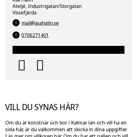
Ateljé, Industrigatan/Storgatan
Vissefjärda
mail@asahalin.se
0706271401
VILL DU SYNAS HÄR?
Om du är konstnär och bor i Kalmar län och vill ha en
sida här, är du välkommen att skicka in dina uppgifter.
Läs mer om
villkoren
här. Om du har ett galleri och vill