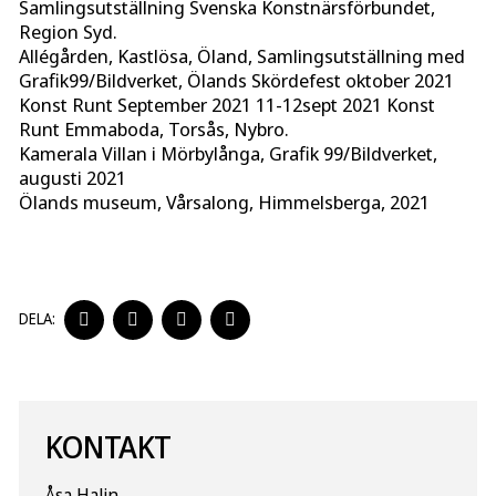
Samlingsutställning Svenska Konstnärsförbundet,
Region Syd.
Allégården, Kastlösa, Öland, Samlingsutställning med
Grafik99/Bildverket, Ölands Skördefest oktober 2021
Konst Runt September 2021 11-12sept 2021 Konst
Runt Emmaboda, Torsås, Nybro.
Kamerala Villan i Mörbylånga, Grafik 99/Bildverket,
augusti 2021
Ölands museum, Vårsalong, Himmelsberga, 2021
DELA
DELA
DELA
DELA
DELA:
PÅ
PÅ
PÅ
PÅ
FACEBOOK
TWITTER
LINKEDIN
PINTEREST
KONTAKT
Åsa Halin