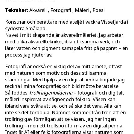
Tekniker:
Akvarell , Fotografi , Måleri , Poesi
Konstnär och berättare med ateljé i vackra Vissefjärda i
sydöstra Småland.
Navet i mitt skapande är akvarellmåleriet. Jag arbetar
med olika akvarelltekniker, ibland i samma verk, och
låter vatten och pigment samspela fritt på pappret – en
process jag njuter av.
Fotografi är också en viktig del av mitt arbete, oftast
med naturen som motiv och dess stillsamma
stämningar. Med hjälp av en digital penna började jag
teckna i mina fotografier, och bild mötte berättelse.
Så föddes
Trollringenbilderna
– fotografi och digitalt
måleri inspirerat av sägner och folktro. Väsen kan
ibland vara svåra att se, och så ska det vara. Alla kan
inte se det fördolda. Namnet kommer från tron att en
trollring gav förmågan att se väsen. Jag har ingen
trollring – men ett trollspö i form av en digital penna.
Inget är AI eller fejk; fotografierna visar naturen som