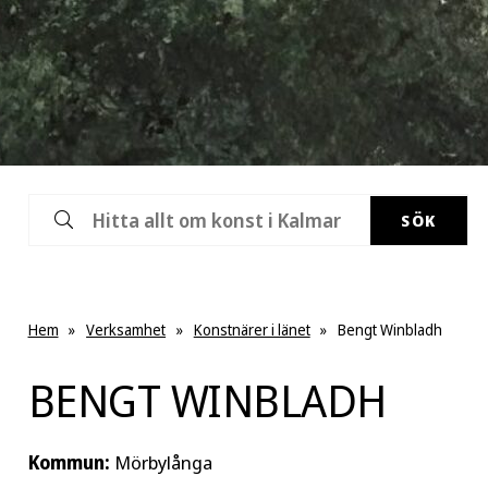
SÖK
Hem
»
Verksamhet
»
Konstnärer i länet
»
Bengt Winbladh
BENGT WINBLADH
Kommun:
Mörbylånga