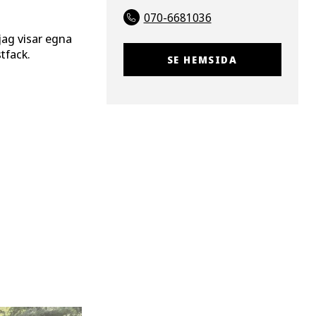
070-6681036
jag visar egna
tfack.
SE HEMSIDA