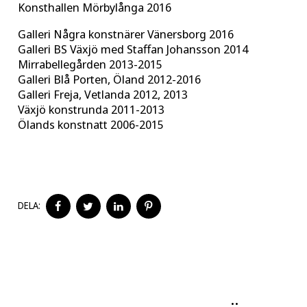
Konsthallen Mörbylånga 2016
Galleri Några konstnärer Vänersborg 2016
Galleri BS Växjö med Staffan Johansson 2014
Mirrabellegården 2013-2015
Galleri Blå Porten, Öland 2012-2016
Galleri Freja, Vetlanda 2012, 2013
Växjö konstrunda 2011-2013
Ölands konstnatt 2006-2015
DELA
DELA
DELA
DELA
DELA:
PÅ
PÅ
PÅ
PÅ
FACEBOOK
TWITTER
LINKEDIN
PINTEREST