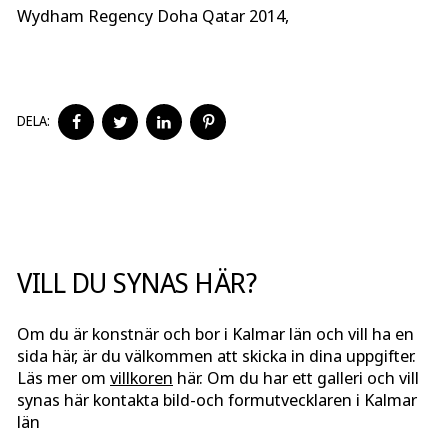
Wydham Regency Doha Qatar 2014,
DELA
DELA
DELA
DELA
DELA:
PÅ
PÅ
PÅ
PÅ
FACEBOOK
TWITTER
LINKEDIN
PINTEREST
VILL DU SYNAS HÄR?
Om du är konstnär och bor i Kalmar län och vill ha en
sida här, är du välkommen att skicka in dina uppgifter.
Läs mer om
villkoren
här. Om du har ett galleri och vill
synas här kontakta bild-och formutvecklaren i Kalmar
län