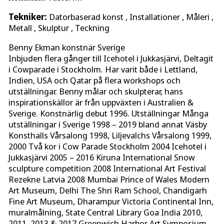
Tekniker:
Datorbaserad konst , Installationer , Måleri ,
Metall , Skulptur , Teckning
Benny Ekman konstnär Sverige
Inbjuden flera gånger till Icehotel i Jukkasjärvi, Deltagit
i Cowparade i Stockholm. Har varit både i Lettland,
Indien, USA och Qatar på flera workshops och
utställningar. Benny målar och skulpterar, hans
inspirationskällor är från uppväxten i Australien &
Sverige. Konstnärlig debut 1996. Utställningar Många
utställningar i Sverige 1998 – 2019 bland annat Väsby
Konsthalls Vårsalong 1998, Liljevalchs Vårsalong 1999,
2000 Två kor i Cow Parade Stockholm 2004 Icehotel i
Jukkasjärvi 2005 – 2016 Kiruna International Snow
sculpture competition 2008 International Art Festival
Rezekne Latvia 2008 Mumbai Prince of Wales Modern
Art Museum, Delhi The Shri Ram School, Chandigarh
Fine Art Museum, Dharampur Victoria Continental Inn,
muralmålning, State Central Library Goa India 2010,
2011, 2013 & 2017 Greenwich Harbor Art Symposium