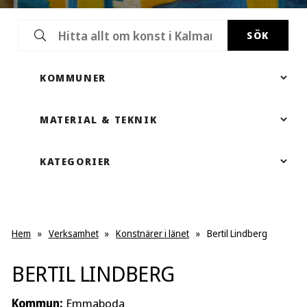
SÖK
Hem
»
Verksamhet
»
Konstnärer i länet
»
Bertil Lindberg
BERTIL LINDBERG
Kommun:
Emmaboda