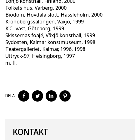
Lohjo konsthall, Finland, 2000
Folkets hus, Varberg, 2000
Biodom, Hovdala slott, Hässleholm, 2000
Kronobergssalongen, Växjö, 1999
K.C.-väst, Göteborg, 1999
Skissernas foajé, Växjö konsthall, 1999
Sydosten, Kalmar konstmuseum, 1998
Teatergalleriet, Kalmar, 1996, 1998
Uttryck-97, Helsingborg, 1997
m. fl.
DELA
DELA
DELA
DELA
DELA:
PÅ
PÅ
PÅ
PÅ
FACEBOOK
TWITTER
LINKEDIN
PINTEREST
KONTAKT