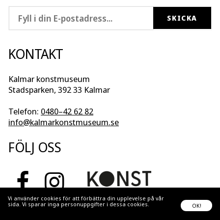
KONTAKT
Kalmar konstmuseum
Stadsparken, 392 33 Kalmar
Telefon:
0480–42 62 82
info@kalmarkonstmuseum.se
FÖLJ OSS
Vi använder cookies för att förbättra din upplevelse på vår
sida. Vi sparar inga personuppgifter i dessa cookies.
Läs
OK!
mer...