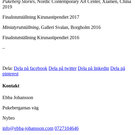
Pukeberg Stories
, Nordic Contemporary Art Center, Xiamen, China
2019
Finalistutställning Kirunastipendiet 2017
Miniatyrutställning
, Galleri Svalan, Borgholm 2016
Finalistutställning Kirunastipendiet 2016
–
Dela:
Dela på facebook
Dela på twitter
Dela på linkedin
Dela på
pinterest
Kontakt
Ebba Johansson
Pukebergarnas väg
Nybro
info@ebba-johansson.com
0727104646