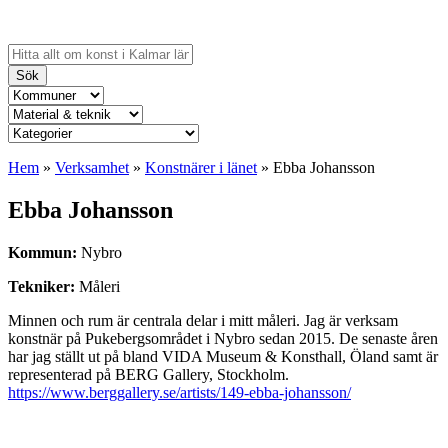
Sök
Hem
»
Verksamhet
»
Konstnärer i länet
»
Ebba Johansson
Ebba Johansson
Kommun:
Nybro
Tekniker:
Måleri
Minnen och rum är centrala delar i mitt måleri. Jag är verksam
konstnär på Pukebergsområdet i Nybro sedan 2015. De senaste åren
har jag ställt ut på bland VIDA Museum & Konsthall, Öland samt är
representerad på BERG Gallery, Stockholm.
https://www.berggallery.se/artists/149-ebba-johansson/