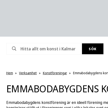
SÖK
Hem
»
Verksamhet
»
Konstföreningar
»
Emmabodabygdens kon
EMMABODABYGDENS K
Emmabodabygdens konstförening är en ideell förening med 
konstnärer ställt ut i föreningens regi i olika lokaler ru