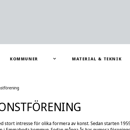
stförening
ONSTFÖRENING
stort intresse för olika formera av konst. Sedan starten 19
nt om i Emmaboda kommun. Sedan många år har numera föreningen