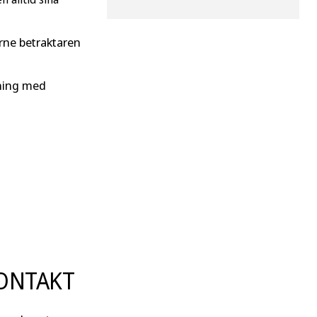
arne betraktaren
lning med
ONTAKT