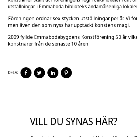
utställningar i Emmaboda biblioteks ändamålsenliga lokaler
Föreningen ordnar sex stycken utställningar per år. Vi fö
men även den som nyss har upptäckt konstens magi.
2009 fyllde Emmabodabygdens Konstförening 50 år vilke
konstnärer från de senaste 10 åren.
DELA
DELA
DELA
DELA
DELA:
PÅ
PÅ
PÅ
PÅ
FACEBOOK
TWITTER
LINKEDIN
PINTEREST
VILL DU SYNAS HÄR?