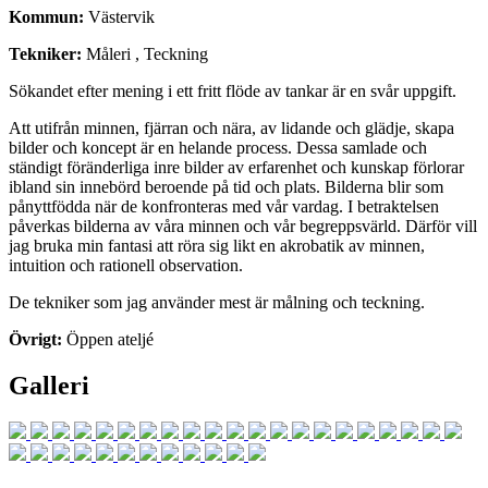
Kommun:
Västervik
Tekniker:
Måleri , Teckning
Sökandet efter mening i ett fritt flöde av tankar är en svår uppgift.
Att utifrån minnen, fjärran och nära, av lidande och glädje, skapa
bilder och koncept är en helande process. Dessa samlade och
ständigt föränderliga inre bilder av erfarenhet och kunskap förlorar
ibland sin innebörd beroende på tid och plats. Bilderna blir som
pånyttfödda när de konfronteras med vår vardag. I betraktelsen
påverkas bilderna av våra minnen och vår begreppsvärld. Därför vill
jag bruka min fantasi att röra sig likt en akrobatik av minnen,
intuition och rationell observation.
De tekniker som jag använder mest är målning och teckning.
Övrigt:
Öppen ateljé
Galleri