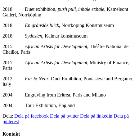
2018 Duet exhibition,
push pull, inhale exhale
, Kameleont
Galleri, Norrköping
2018
En gränslös blick
, Norrköping Konstmuseum
2018
Sydosten,
Kalmar konstmuseum
2015
African Artists for Development
, Théâtre National de
Chaillot, Paris
2015
African Artists for Development
, Ministry of Finance,
Paris
2012
Far & Nea
r
, Duet Exhibiion, Pontasieve and Bergamo,
Italy
2004 Engraving from Eritrea, Paris and Milano
2004 Tour Exhibition, England
Dela:
Dela på facebook
Dela på twitter
Dela på linkedin
Dela på
pinterest
Kontakt