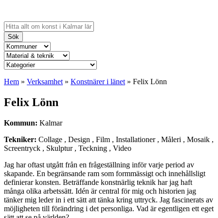
Sök
Hem
»
Verksamhet
»
Konstnärer i länet
»
Felix Lönn
Felix Lönn
Kommun:
Kalmar
Tekniker:
Collage , Design , Film , Installationer , Måleri , Mosaik ,
Screentryck , Skulptur , Teckning , Video
Jag har oftast utgått från en frågeställning inför varje period av
skapande. En begränsande ram som formmässigt och innehållsligt
definierar konsten. Beträffande konstnärlig teknik har jag haft
många olika arbetssätt. Idén är central för mig och historien jag
tänker mig leder in i ett sätt att tänka kring uttryck. Jag fascinerats av
möjligheten till förändring i det personliga. Vad är egentligen ett eget
sätt att se på världen?