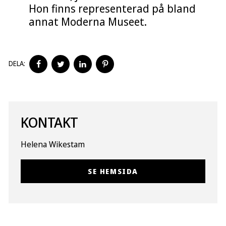
Hon finns representerad på bland
annat Moderna Museet.
DELA
DELA
DELA
DELA
DELA:
PÅ
PÅ
PÅ
PÅ
FACEBOOK
TWITTER
LINKEDIN
PINTEREST
KONTAKT
Helena Wikestam
SE HEMSIDA