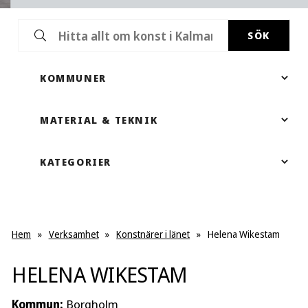
SÖK
Hem
»
Verksamhet
»
Konstnärer i länet
»
Helena Wikestam
HELENA WIKESTAM
Kommun:
Borgholm