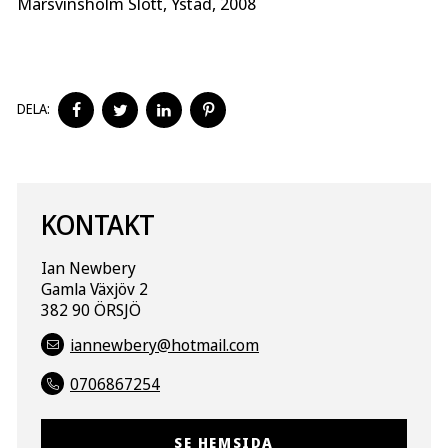
Marsvinsholm Slott, Ystad, 2008
DELA
DELA
DELA
DELA
DELA:
PÅ
PÅ
PÅ
PÅ
FACEBOOK
TWITTER
LINKEDIN
PINTEREST
KONTAKT
Ian Newbery
Gamla Växjöv 2
382 90 ÖRSJÖ
iannewbery@hotmail.com
0706867254
SE HEMSIDA