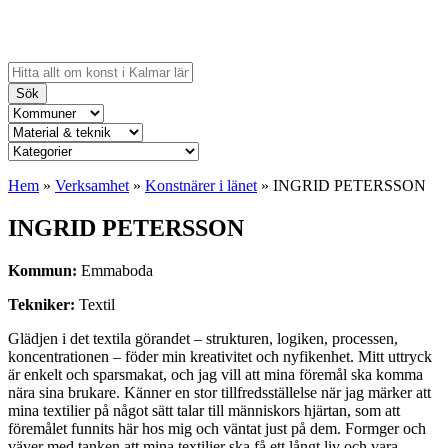
Sök
Hem
»
Verksamhet
»
Konstnärer i länet
»
INGRID PETERSSON
INGRID PETERSSON
Kommun:
Emmaboda
Tekniker:
Textil
Glädjen i det textila görandet – strukturen, logiken, processen,
koncentrationen – föder min kreativitet och nyfikenhet. Mitt uttryck
är enkelt och sparsmakat, och jag vill att mina föremål ska komma
nära sina brukare. Känner en stor tillfredsställelse när jag märker att
mina textilier på något sätt talar till människors hjärtan, som att
föremålet funnits här hos mig och väntat just på dem. Formger och
väver med tanken att mina textilier ska få ett långt liv och vara