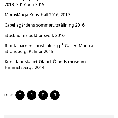
2018, 2017 och 2015
Mörbylånga Konsthall 2016, 2017
Capellagårdens sommarutställning 2016
Stockholms auktionsverk 2016
Rädda barnens höstsalong på Galleri Monica
Strandberg, Kalmar 2015
Konstlandskapet Öland, Ölands museum
Himmelsberga 2014
DELA
DELA
DELA
DELA
DELA:
PÅ
PÅ
PÅ
PÅ
FACEBOOK
TWITTER
LINKEDIN
PINTEREST