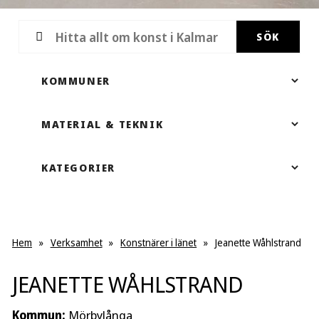
SÖK
Hem
»
Verksamhet
»
Konstnärer i länet
»
Jeanette Wåhlstrand
JEANETTE WÅHLSTRAND
Kommun:
Mörbylånga