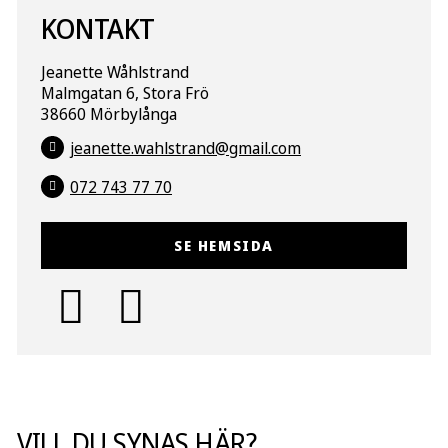
KONTAKT
Jeanette Wåhlstrand
Malmgatan 6, Stora Frö
38660 Mörbylånga
jeanette.wahlstrand@gmail.com
072 743 77 70
SE HEMSIDA
VILL DU SYNAS HÄR?