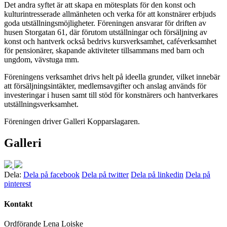
Det andra syftet är att skapa en mötesplats för den konst och
kulturintresserade allmänheten och verka för att konstnärer erbjuds
goda utställningsmöjligheter. Föreningen ansvarar för driften av
husen Storgatan 61, där förutom utställningar och försäljning av
konst och hantverk också bedrivs kursverksamhet, caféverksamhet
för pensionärer, skapande aktiviteter tillsammans med barn och
ungdom, vävstuga mm.
Föreningens verksamhet drivs helt på ideella grunder, vilket innebär
att försäljningsintäkter, medlemsavgifter och anslag används för
investeringar i husen samt till stöd för konstnärers och hantverkares
utställningsverksamhet.
Föreningen driver Galleri Kopparslagaren.
Galleri
Dela:
Dela på facebook
Dela på twitter
Dela på linkedin
Dela på
pinterest
Kontakt
Ordförande Lena Loiske