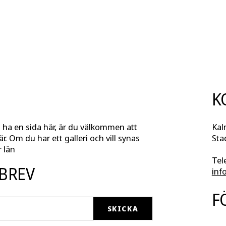
K
l ha en sida här, är du välkommen att
Kal
r. Om du har ett galleri och vill synas
Sta
 län
Tel
SBREV
inf
F