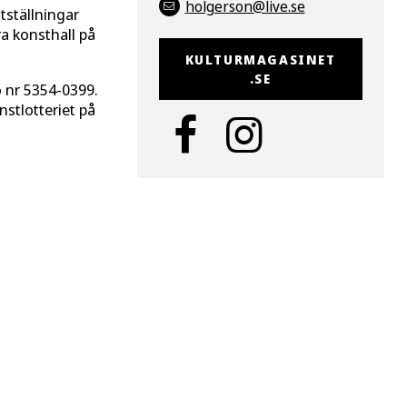
holgerson@live.se
tställningar
a konsthall på
KULTURMAGASINET
.SE
o nr 5354-0399.
nstlotteriet på