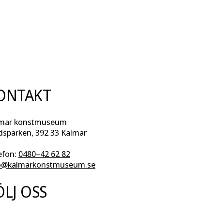
ONTAKT
mar konstmuseum
dsparken, 392 33 Kalmar
efon:
0480–42 62 82
o@kalmarkonstmuseum.se
ÖLJ OSS