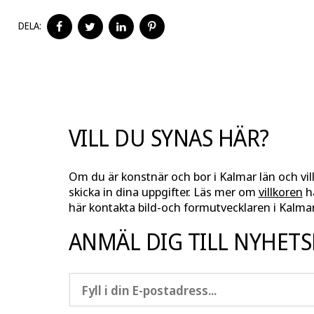
DELA
DELA
DELA
DELA
DELA:
PÅ
PÅ
PÅ
PÅ
FACEBOOK
TWITTER
LINKEDIN
PINTEREST
VILL DU SYNAS HÄR?
Om du är konstnär och bor i Kalmar län och vil
skicka in dina uppgifter. Läs mer om
villkoren
hä
här kontakta bild-och formutvecklaren i Kalmar
ANMÄL DIG TILL NYHET