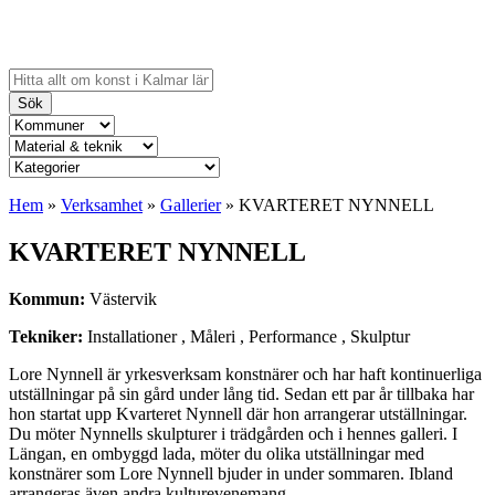
Sök
Hem
»
Verksamhet
»
Gallerier
»
KVARTERET NYNNELL
KVARTERET NYNNELL
Kommun:
Västervik
Tekniker:
Installationer , Måleri , Performance , Skulptur
Lore Nynnell är yrkesverksam konstnärer och har haft kontinuerliga
utställningar på sin gård under lång tid. Sedan ett par år tillbaka har
hon startat upp Kvarteret Nynnell där hon arrangerar utställningar.
Du möter Nynnells skulpturer i trädgården och i hennes galleri. I
Längan, en ombyggd lada, möter du olika utställningar med
konstnärer som Lore Nynnell bjuder in under sommaren. Ibland
arrangeras även andra kulturevenemang.