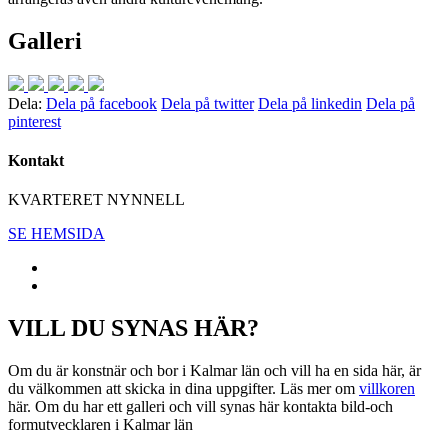
Galleri
Dela:
Dela på facebook
Dela på twitter
Dela på linkedin
Dela på
pinterest
Kontakt
KVARTERET NYNNELL
SE HEMSIDA
VILL DU SYNAS HÄR?
Om du är konstnär och bor i Kalmar län och vill ha en sida här, är
du välkommen att skicka in dina uppgifter. Läs mer om
villkoren
här. Om du har ett galleri och vill synas här kontakta bild-och
formutvecklaren i Kalmar län