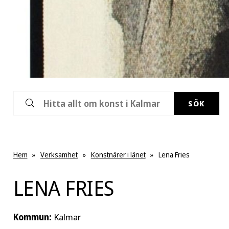
SÖK
Hem
»
Verksamhet
»
Konstnärer i länet
»
Lena Fries
LENA FRIES
Kommun:
Kalmar