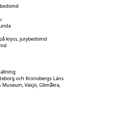
rybedömd
u
runda
 på kryss, jurybedömd
ömd
ällning
Göteborg och Kronobergs Läns
s Museum, Växjö, Glimåkra,