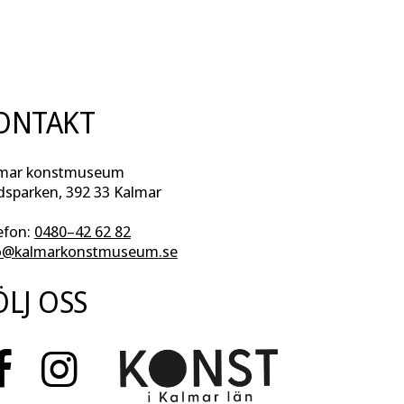
ONTAKT
mar konstmuseum
dsparken, 392 33 Kalmar
efon:
0480–42 62 82
o@kalmarkonstmuseum.se
ÖLJ OSS