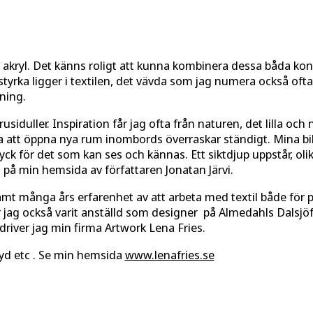
i akryl. Det känns roligt att kunna kombinera dessa båda kon
in styrka ligger i textilen, det vävda som jag numera också of
ning.
siduller. Inspiration får jag ofta från naturen, det lilla oc
ga att öppna nya rum inombords överraskar ständigt. Mina bil
ryck för det som kan ses och kännas. Ett siktdjup uppstår, oli
 på min hemsida av författaren Jonatan Järvi.
 samt många års erfarenhet av att arbeta med textil både för p
har jag också varit anställd som designer på Almedahls Dalsjö
driver jag min firma Artwork Lena Fries.
yd etc . Se min hemsida
www.lenafries.se