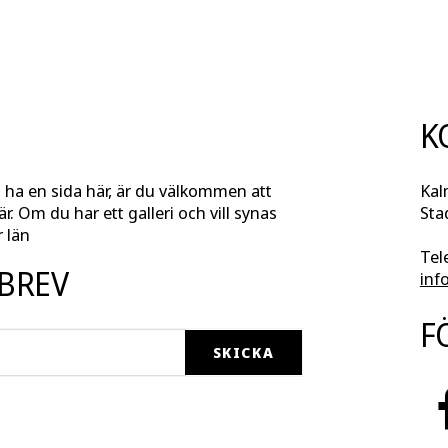
K
l ha en sida här, är du välkommen att
Kal
r. Om du har ett galleri och vill synas
Sta
 län
Tel
SBREV
inf
F