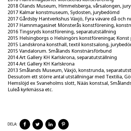
2018 Ölands Museum, Himmelsberga, vårsalongen, ju
2017 Kalmar konstmuseum, Sydosten, jurybedömd
2017 Gårdsby Hantverkshus Växjö, Fyra vävare då och n
2017 Hamnmagasinet Mönsterås konstförening, konst
2016 Tingsryds konstförening, separatutställning
2015 Helsingborgs o Helsingörs konstföreningar, Konst
2015 Landskrona konsthall, textil konstsalong, jurybed
2015 Vandalorum. Smålands Konstnärsförbund
2014 Art Gallery KH Karlskrona, separatutställning
2014 Art Gallery KH Karlskrona
2013 Smålands Museum, Växjö, konstrunda, separatutst
Dessutom ett större antal utställningar med Textilia, 
Hemslöjd ex Svaneholms slott, Nääs konstsal, Småland
Luleå kyrkmässa etc.
DELA
DELA
DELA
DELA
DELA:
PÅ
PÅ
PÅ
PÅ