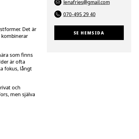
lenafries@gmail.com
070-495 29 40
stformer. Det är
SE HEMSIDA
ta kombinerar
h nära som finns
der är ofta
ka fokus, långt
rivat och
fors, men själva