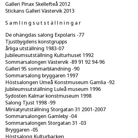
Galleri Pinax Skellefteå 2012
Stickans Galleri Västervik 2013
S a m l i n g s u t s t ä l l n i n g a r
De ohängdas salong Expolaris -77
Tjustbygdens konstgrupps
årliga utställning 1983-07
Jubileumsutställning Kulturhuset 1992
Sommarsalongen Västervik -89 91 92 94-96
Galleri 95 sommarblandning -90
Sommarsalong bryggaren 1997
Höstsalongen Umeå Konstmuseum Gamlia -92
Jubileumsutställning Luleå museum 1996
Sydosten Kalmar konstmuseum 1998
Salong Tjust 1998 -99
Miniatyrutställning Storgatan 31 2001-2007
Sommarsalongen Gamleby -04
Sommarsalongen Storgatan 31 -03
Bryggaren -05
Höstsalong Kulturbacken