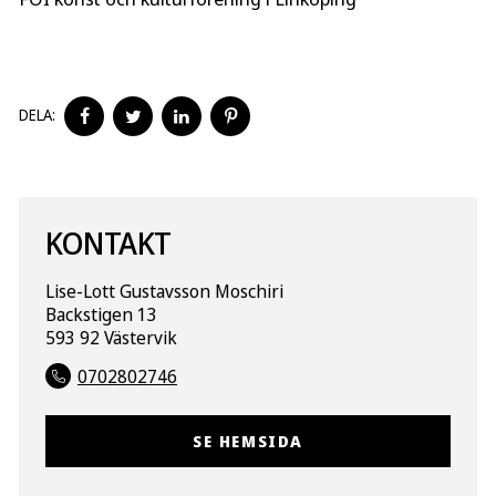
DELA
DELA
DELA
DELA
DELA:
PÅ
PÅ
PÅ
PÅ
FACEBOOK
TWITTER
LINKEDIN
PINTEREST
KONTAKT
Lise-Lott Gustavsson Moschiri
Backstigen 13
593 92 Västervik
0702802746
SE HEMSIDA