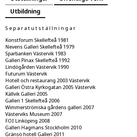
Utbildning
S e p a r a t u t s t ä l l n i n g a r
Konstforum Skellefteå 1981
Nevens Galleri Skellefteå 1979
Sparbanken Västervik 1983
Galleri Pinax Skellefteå 1992
Lindögården Västervik 1990
Futurum Västervik
Hotell och restaurang 2003 Västervik
Galleri Östra Kyrkogatan 2005 Västervik
Källvik Galleri 2005
Galleri 1 Skellefteå 2006
Wimmerströmska gårdens galleri 2007
Västerviks Museum 2007
FOI Linköping 2008
Galleri Hagmans Stockholm 2010
Gränsö hotell Galleri 2011