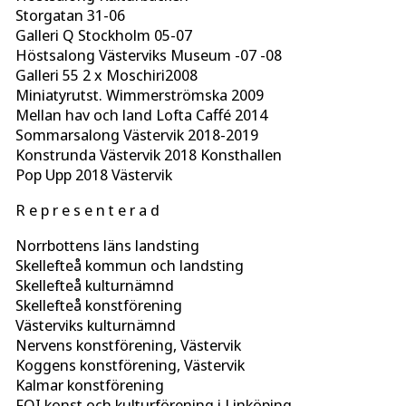
Storgatan 31-06
Galleri Q Stockholm 05-07
Höstsalong Västerviks Museum -07 -08
Galleri 55 2 x Moschiri2008
Miniatyrutst. Wimmerströmska 2009
Mellan hav och land Lofta Caffé 2014
Sommarsalong Västervik 2018-2019
Konstrunda Västervik 2018 Konsthallen
Pop Upp 2018 Västervik
R e p r e s e n t e r a d
Norrbottens läns landsting
Skellefteå kommun och landsting
Skellefteå kulturnämnd
Skellefteå konstförening
Västerviks kulturnämnd
Nervens konstförening, Västervik
Koggens konstförening, Västervik
Kalmar konstförening
FOI konst och kulturförening i Linköping