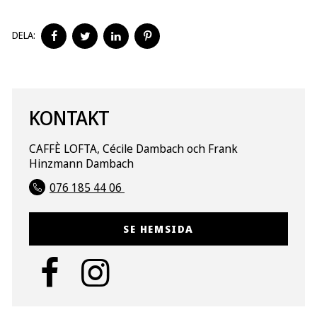
DELA
DELA
DELA
DELA
DELA:
PÅ
PÅ
PÅ
PÅ
FACEBOOK
TWITTER
LINKEDIN
PINTEREST
KONTAKT
CAFFÈ LOFTA, Cécile Dambach och Frank
Hinzmann Dambach
076 185 44 06
SE HEMSIDA