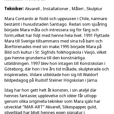
Tekniker:
Akvarell , Installationer , Måleri , Skulptur
Mara Contardo är född och uppvuxen i Chile, närmare
bestämt i huvudstaden Santiago. Redan som sjuåring
började Mara måla och intressera sig för färg och
form,vilket har följt med henne hela livet. 1991 Flyttade
Mara till Sverige tillsammans med sina två barn och
återförenades med sin make.1995 började Mara på
Bild och kultur i St: Sigfrids folkhögskola i Växjö, vilket
gav henne grunderna till den konstnärliga
utbildningen. 1997 blev hon intagen till Konstskolan i
Göteborg, där hon i tre års tid målade, skulpterade och
inspirerades. Vidare utbildade hon sig till Waldorf
bildpedagog på Rudolf Steiner Högskolan i Järna.
Idag har hon gett helt åt konsten, i sin ateljé där
hennes fantasier, upplevelse och idéer får utlopp
genom olika originella tekniker som Mara själv har
utvecklat ”MAR-ART” Akvarell, Silkespapper, guld,
silverblad har blivit hennes egen signatur i