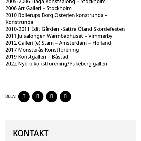
2005-2006 Haga Konstsalong – Stockholm
2006 Art Galleri – Stockholm
2010 Bollerups Borg Österlen konstrunda –
Konstrunda
2010-2011 Edit Gården -Sättra Öland Skördefesten
2011 Julsalongen Warmbadhuset – Vimmerby
2012 Galleri (e) Stam – Amsterdam – Holland
2017 Mönsterås Konstförening
2019 Konstgalleri – Båstad
2022 Nybro konstförening/Pukeberg galleri
DELA
DELA
DELA
DELA
DELA:
PÅ
PÅ
PÅ
PÅ
FACEBOOK
TWITTER
LINKEDIN
PINTEREST
KONTAKT