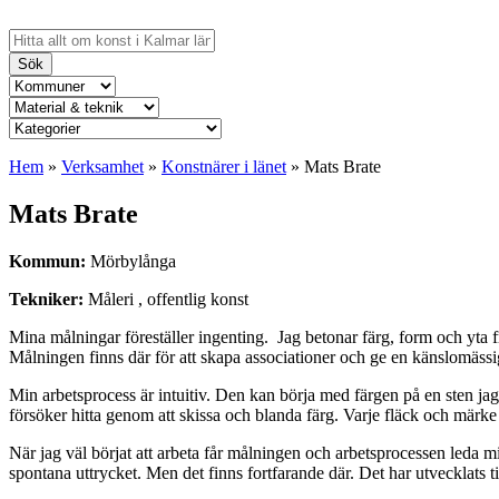
Sök
Hem
»
Verksamhet
»
Konstnärer i länet
»
Mats Brate
Mats Brate
Kommun:
Mörbylånga
Tekniker:
Måleri , offentlig konst
Mina målningar föreställer ingenting. Jag betonar färg, form och yta fr
Målningen finns där för att skapa associationer och ge en känslomässi
Min arbetsprocess är intuitiv. Den kan börja med färgen på en sten jag h
försöker hitta genom att skissa och blanda färg. Varje fläck och märke p
När jag väl börjat att arbeta får målningen och arbetsprocessen leda 
spontana uttrycket. Men det finns fortfarande där. Det har utvecklats t