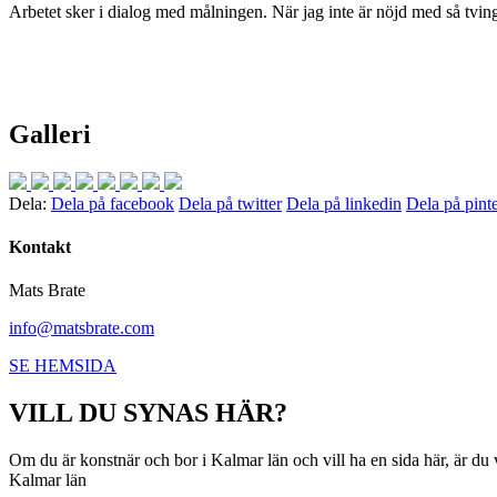
Arbetet sker i dialog med målningen. När jag inte är nöjd med så tving
Galleri
Dela:
Dela på facebook
Dela på twitter
Dela på linkedin
Dela på pinte
Kontakt
Mats Brate
info@matsbrate.com
SE HEMSIDA
VILL DU SYNAS HÄR?
Om du är konstnär och bor i Kalmar län och vill ha en sida här, är d
Kalmar län