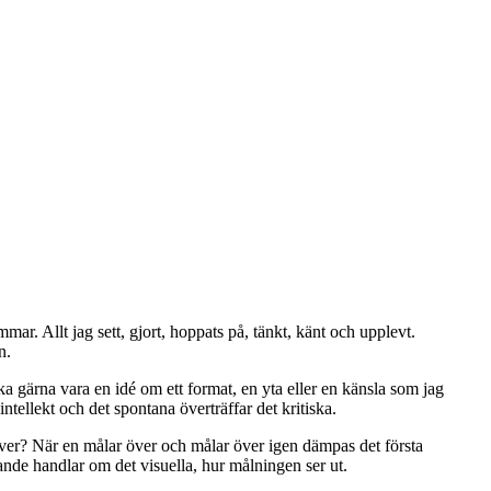
ar. Allt jag sett, gjort, hoppats på, tänkt, känt och upplevt.
n.
ika gärna vara en idé om ett format, en yta eller en känsla som jag
ntellekt och det spontana överträffar det kritiska.
över? När en målar över och målar över igen dämpas det första
gande handlar om det visuella, hur målningen ser ut.