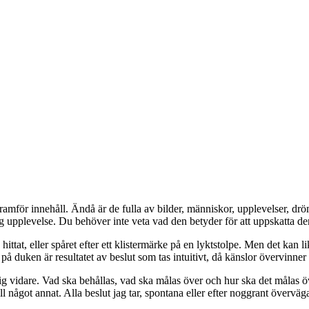
amför innehåll. Ändå är de fulla av bilder, människor, upplevelser, drömm
g upplevelse. Du behöver inte veta vad den betyder för att uppskatta de
ittat, eller spåret efter ett klistermärke på en lyktstolpe. Men det kan l
å duken är resultatet av beslut som tas intuitivt, då känslor övervinner i
mig vidare. Vad ska behållas, vad ska målas över och hur ska det målas 
ill något annat. Alla beslut jag tar, spontana eller efter noggrant övervä