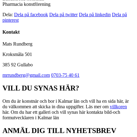
Pharmacia konstförening
Dela:
Dela på facebook
Dela på twitter
Dela på linkedin
Dela på
pinterest
Kontakt
Mats Rundberg
Kroksmåla 501
385 92 Gullabo
mrrundberg@gmail.com
0703-75 40 61
VILL DU SYNAS HÄR?
Om du är konstnär och bor i Kalmar län och vill ha en sida här, är
du välkommen att skicka in dina uppgifter. Läs mer om
villkoren
här. Om du har ett galleri och vill synas här kontakta bild-och
formutvecklaren i Kalmar län
ANMÄL DIG TILL NYHETSBREV