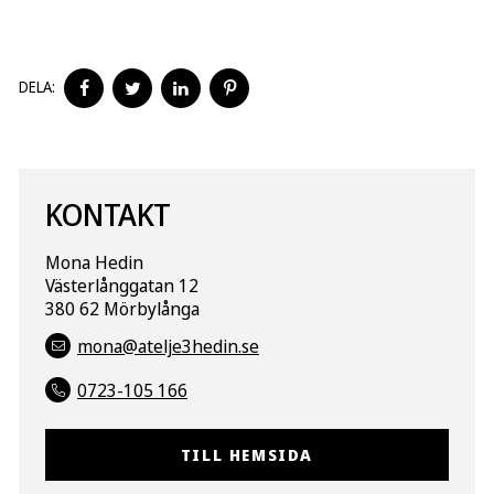
DELA
DELA
DELA
DELA
DELA:
PÅ
PÅ
PÅ
PÅ
FACEBOOK
TWITTER
LINKEDIN
PINTEREST
KONTAKT
Mona Hedin
Västerlånggatan 12
380 62 Mörbylånga
mona@atelje3hedin.se
0723-105 166
TILL HEMSIDA