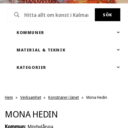
SÖK
Hem
»
Verksamhet
»
Konstnärer i länet
»
Mona Hedin
MONA HEDIN
Kommun:
Mörbylånga