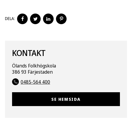
DELA
DELA
DELA
DELA
DELA:
PÅ
PÅ
PÅ
PÅ
FACEBOOK
TWITTER
LINKEDIN
PINTEREST
KONTAKT
Ölands Folkhögskola
386 93 Färjestaden
0485-564 400
SE HEMSIDA