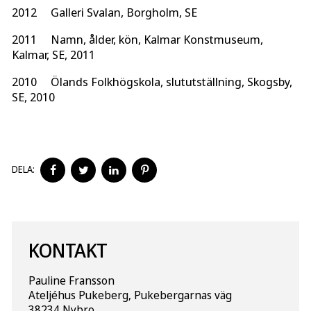
2012 Galleri Svalan, Borgholm, SE
2011 Namn, ålder, kön, Kalmar Konstmuseum,
Kalmar, SE, 2011
2010 Ölands Folkhögskola, slututställning, Skogsby,
SE, 2010
DELA
DELA
DELA
DELA
DELA:
PÅ
PÅ
PÅ
PÅ
FACEBOOK
TWITTER
LINKEDIN
PINTEREST
KONTAKT
Pauline Fransson
Ateljéhus Pukeberg, Pukebergarnas väg
38234 Nybro