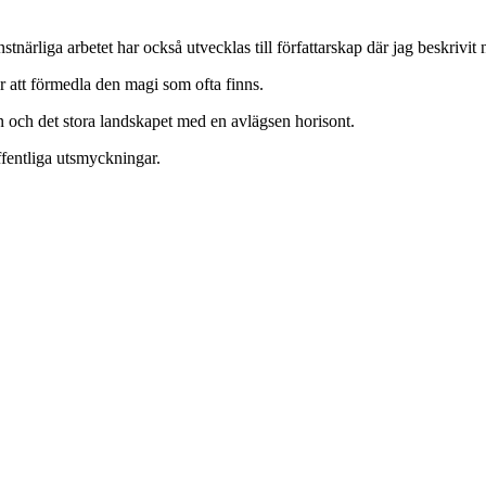
tnärliga arbetet har också utvecklas till författarskap där jag beskrivit n
er att förmedla den magi som ofta finns.
och det stora landskapet med en avlägsen horisont.
fentliga utsmyckningar.