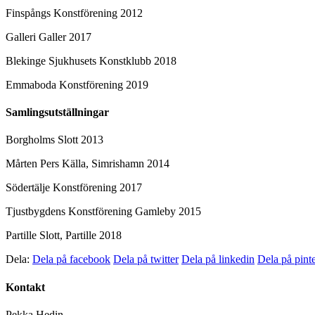
Finspångs Konstförening 2012
Galleri Galler 2017
Blekinge Sjukhusets Konstklubb 2018
Emmaboda Konstförening 2019
Samlingsutställningar
Borgholms Slott 2013
Mårten Pers Källa, Simrishamn 2014
Södertälje Konstförening 2017
Tjustbygdens Konstförening Gamleby 2015
Partille Slott, Partille 2018
Dela:
Dela på facebook
Dela på twitter
Dela på linkedin
Dela på pinte
Kontakt
Pekka Hedin