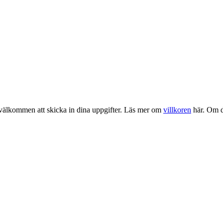
u välkommen att skicka in dina uppgifter. Läs mer om
villkoren
här. Om du