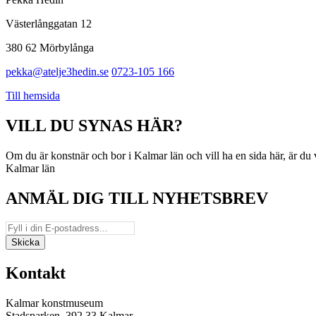
Västerlånggatan 12
380 62 Mörbylånga
pekka@atelje3hedin.se
0723-105 166
Till hemsida
VILL DU SYNAS HÄR?
Om du är konstnär och bor i Kalmar län och vill ha en sida här, är d
Kalmar län
ANMÄL DIG TILL NYHETSBREV
Kontakt
Kalmar konstmuseum
Stadsparken, 392 33 Kalmar