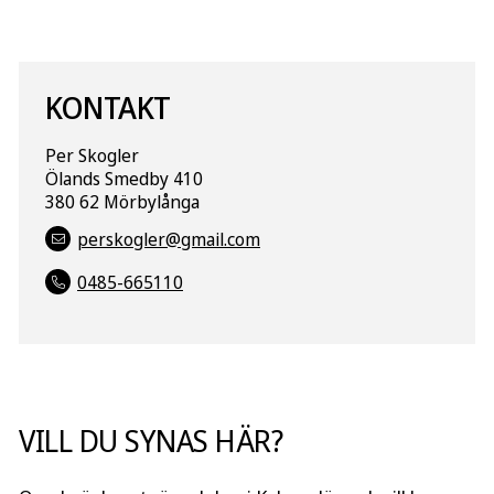
FACEBOOK
TWITTER
LINKEDIN
PINTEREST
KONTAKT
Per Skogler
Ölands Smedby 410
380 62 Mörbylånga
perskogler@gmail.com
0485-665110
VILL DU SYNAS HÄR?