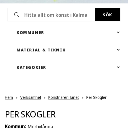
SÖK
Hem
»
Verksamhet
»
Konstnärer i länet
»
Per Skogler
PER SKOGLER
Kommun:
Mörbylånga