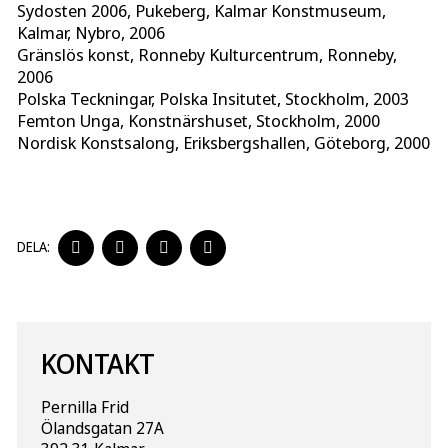
Sydosten 2006, Pukeberg, Kalmar Konstmuseum,
Kalmar, Nybro, 2006
Gränslös konst, Ronneby Kulturcentrum, Ronneby,
2006
Polska Teckningar, Polska Insitutet, Stockholm, 2003
Femton Unga, Konstnärshuset, Stockholm, 2000
Nordisk Konstsalong, Eriksbergshallen, Göteborg, 2000
DELA
DELA
DELA
DELA
DELA:
PÅ
PÅ
PÅ
PÅ
FACEBOOK
TWITTER
LINKEDIN
PINTEREST
KONTAKT
Pernilla Frid
Ölandsgatan 27A