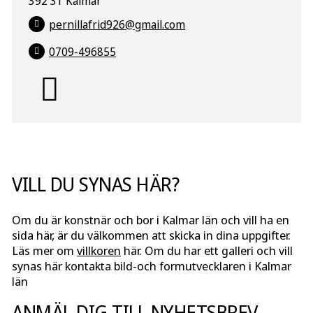
392 31 Kalmar
pernillafrid926@gmail.com
0709-496855
VILL DU SYNAS HÄR?
Om du är konstnär och bor i Kalmar län och vill ha en
sida här, är du välkommen att skicka in dina uppgifter.
Läs mer om
villkoren
här. Om du har ett galleri och vill
synas här kontakta bild-och formutvecklaren i Kalmar
län
ANMÄL DIG TILL NYHETSBREV