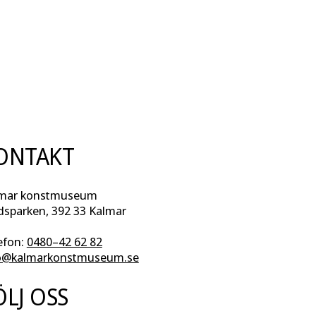
ONTAKT
mar konstmuseum
dsparken, 392 33 Kalmar
efon:
0480–42 62 82
o@kalmarkonstmuseum.se
ÖLJ OSS