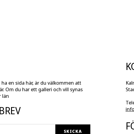
K
l ha en sida här, är du välkommen att
Kal
r. Om du har ett galleri och vill synas
Sta
 län
Tel
SBREV
inf
F