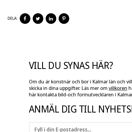
DELA
DELA
DELA
DELA
DELA:
PÅ
PÅ
PÅ
PÅ
FACEBOOK
TWITTER
LINKEDIN
PINTEREST
VILL DU SYNAS HÄR?
Om du är konstnär och bor i Kalmar län och vil
skicka in dina uppgifter. Läs mer om
villkoren
hä
här kontakta bild-och formutvecklaren i Kalmar
ANMÄL DIG TILL NYHET