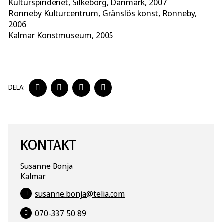
Kulturspinderiet, Silkeborg, Danmark, 2007
Ronneby Kulturcentrum, Gränslös konst, Ronneby,
2006
Kalmar Konstmuseum, 2005
DELA
DELA
DELA
DELA
DELA:
PÅ
PÅ
PÅ
PÅ
FACEBOOK
TWITTER
LINKEDIN
PINTEREST
KONTAKT
Susanne Bonja
Kalmar
susanne.bonja@telia.com
070-337 50 89