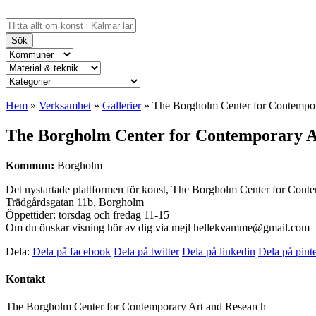
Sök
Hem
»
Verksamhet
»
Gallerier
»
The Borgholm Center for Contempor
The Borgholm Center for Contemporary A
Kommun:
Borgholm
Det nystartade plattformen för konst, The Borgholm Center for Conte
Trädgårdsgatan 11b, Borgholm
Öppettider: torsdag och fredag 11-15
Om du önskar visning hör av dig via mejl hellekvamme@gmail.com
Dela:
Dela på facebook
Dela på twitter
Dela på linkedin
Dela på pinte
Kontakt
The Borgholm Center for Contemporary Art and Research