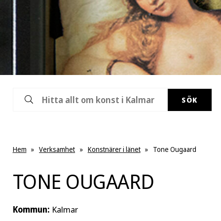
SÖK
Hem
»
Verksamhet
»
Konstnärer i länet
»
Tone Ougaard
TONE OUGAARD
Kommun:
Kalmar