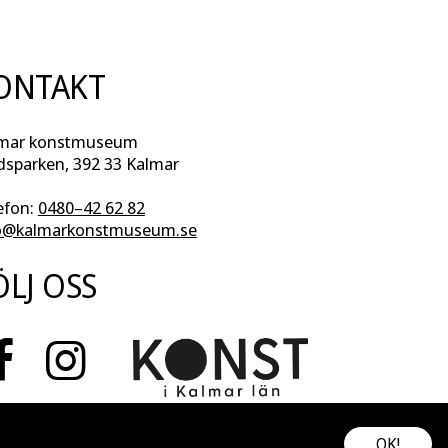
ONTAKT
mar konstmuseum
dsparken, 392 33 Kalmar
efon:
0480–42 62 82
o@kalmarkonstmuseum.se
ÖLJ OSS
OK!