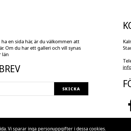
K
l ha en sida här, är du välkommen att
Kal
r. Om du har ett galleri och vill synas
Sta
 län
Tel
SBREV
inf
F
ida. Vi sparar inga personuppgifter i dessa cookies.
Läs mer...