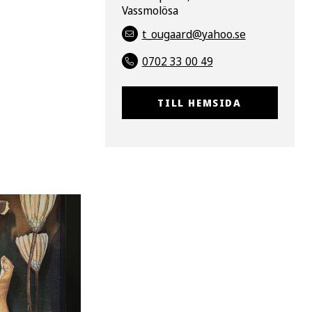
Vassmolösa
t_ougaard@yahoo.se
0702 33 00 49
TILL HEMSIDA