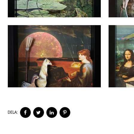
DELA
DELA
DELA
DELA
DELA:
PÅ
PÅ
PÅ
PÅ
FACEBOOK
TWITTER
LINKEDIN
PINTEREST