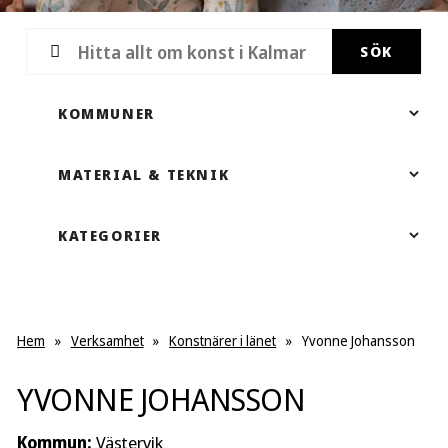
SÖK
Hem
»
Verksamhet
»
Konstnärer i länet
»
Yvonne Johansson
YVONNE JOHANSSON
Kommun:
Västervik