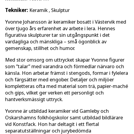
Tekniker:
Keramik , Skulptur
Yvonne Johansson är keramiker bosatt i Västervik med
över tjugo års erfarenhet av arbete i lera. Hennes
figurativa skulpturer tar sin utgångspunkt i det
vardagliga och mänskliga – små ögonblick av
gemenskap, stillhet och humor.
Med stor omsorg om uttrycket skapar Yvonne figurer
som ”talar” med varandra och förmedlar närvaro och
känsla. Hon arbetar främst i stengods, formar i fylelera
och färgsätter med engober. Detaljer och miljöer
kompletteras ofta med material som trä, papier-maché
och gips, vilket ger verken ett personligt och
hantverksmässigt uttryck.
Yvonne är utbildad keramiker vid Gamleby och
Oskarshamns folkhögskolor samt utbildad bildlärare
vid Konstfack. Hon har deltagit i ett flertal
separatutställningar och jurybedömda