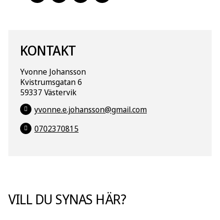
FACEBOOK
TWITTER
LINKEDIN
PINTEREST
KONTAKT
Yvonne Johansson
Kvistrumsgatan 6
59337 Västervik
yvonne.e.johansson@gmail.com
0702370815
VILL DU SYNAS HÄR?