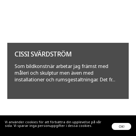
CISSI SVÄRDSTRÖM
Som bildkonstnär arbetar jag främst med
måleri och skulptur men även med
installationer och rumsgestaltningar. Det fr...
Vi använder cookies för att förbättra din upplevelse på vår
sida. Vi sparar inga personuppgifter i dessa cookies.
Läs
OK!
mer...